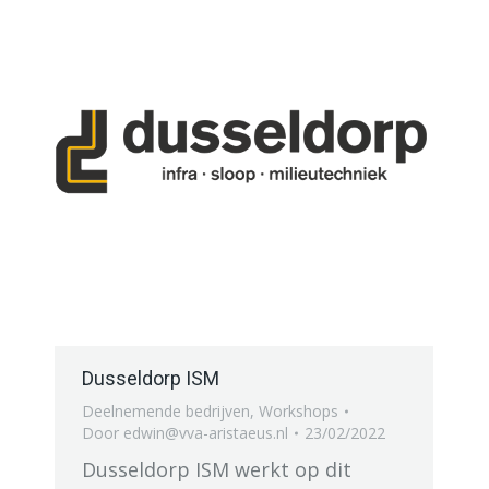
Dusseldorp ISM
Deelnemende bedrijven
,
Workshops
Door
edwin@vva-aristaeus.nl
23/02/2022
Dusseldorp ISM werkt op dit