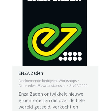
ENZA Zaden
Deelnemende bedrijven
,
Workshops
Door
edwin@vva-aristaeus.nl
21/02/2022
Enza Zaden ontwikkelt nieuwe
groenterassen die over de hele
wereld geteeld, verkocht en