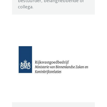
bestuurder, belanghebbende of
collega.