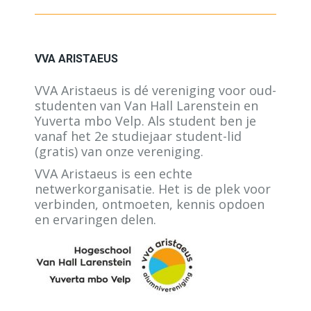
geopend
geopend
geopend
in
in
in
een
een
een
VVA ARISTAEUS
nieuw
nieuw
nieuw
venster
venster
venster
VVA Aristaeus is dé vereniging voor oud-
studenten van Van Hall Larenstein en
Yuverta mbo Velp. Als student ben je
vanaf het 2e studiejaar student-lid
(gratis) van onze vereniging.
VVA Aristaeus is een echte
netwerkorganisatie. Het is de plek voor
verbinden, ontmoeten, kennis opdoen
en ervaringen delen.