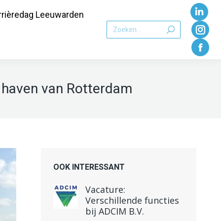
rrièredag Leeuwarden
Link
Zoeken:
pagi
Inst
word
pagi
Face
geop
word
pagi
e haven van Rotterdam
in
geo
word
een
in
geo
nieu
een
in
vens
nieu
een
vens
nieu
OOK INTERESSANT
vens
Vacature:
Verschillende functies
bij ADCIM B.V.