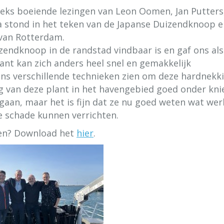
ks boeiende lezingen van Leon Oomen, Jan Putters
a stond in het teken van de Japanse Duizendknoop e
 van Rotterdam.
izendknoop in de randstad vindbaar is en gaf ons als
ant kan zich anders heel snel en gemakkelijk
ons verschillende technieken zien om deze hardnekk
ng van deze plant in het havengebied goed onder kni
egaan, maar het is fijn dat ze nu goed weten wat wer
de schade kunnen verrichten.
ren? Download het
hier
.