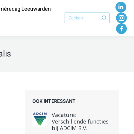
rrièredag Leeuwarden
Link
Zoeken:
pagi
Inst
word
pagi
Face
geop
word
pagi
lis
in
geo
word
een
in
geo
nieu
een
in
vens
nieu
een
vens
nieu
OOK INTERESSANT
vens
Vacature:
Verschillende functies
bij ADCIM B.V.