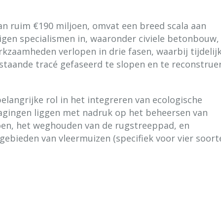
an ruim €190 miljoen, omvat een breed scala aan
eigen specialismen in, waaronder civiele betonbouw,
kzaamheden verlopen in drie fasen, waarbij tijdelij
staande tracé gefaseerd te slopen en te reconstrue
elangrijke rol in het integreren van ecologische
tdagingen liggen met nadruk op het beheersen van
zoen, het weghouden van de rugstreeppad, en
ebieden van vleermuizen (specifiek voor vier soorte