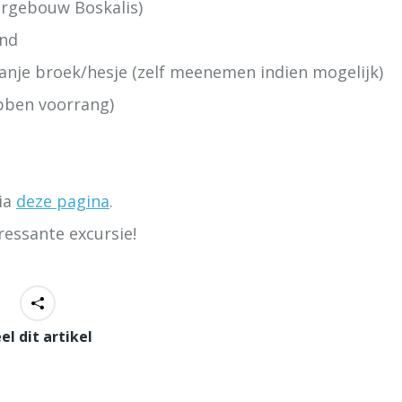
orgebouw Boskalis)
and
nje broek/hesje (zelf meenemen indien mogelijk)
bben voorrang)
via
deze pagina
.
ressante excursie!
el dit artikel