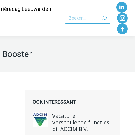
rrièredag Leeuwarden
Link
Zoeken:
pagi
Inst
word
pagi
Face
geop
word
pagi
s Booster!
in
geo
word
een
in
geo
nieu
een
in
vens
nieu
een
vens
nieu
OOK INTERESSANT
vens
Vacature:
Verschillende functies
bij ADCIM B.V.