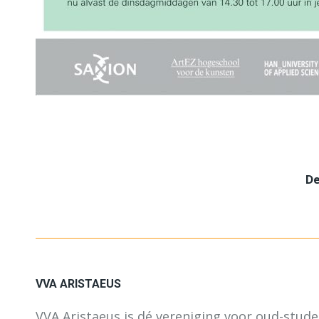
De
VVA ARISTAEUS
VVA Aristaeus is dé vereniging voor oud-stud