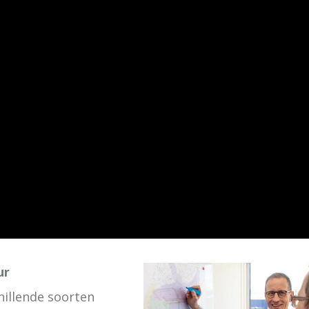
ur
illende soorten