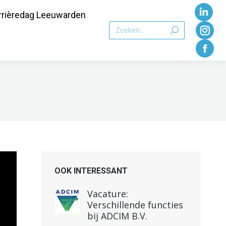
rrièredag Leeuwarden
Link
Zoeken:
pagi
Inst
word
pagi
Face
geop
word
pagi
in
geo
word
een
in
geo
nieu
een
in
vens
nieu
een
vens
nieu
OOK INTERESSANT
vens
Vacature:
Verschillende functies
bij ADCIM B.V.