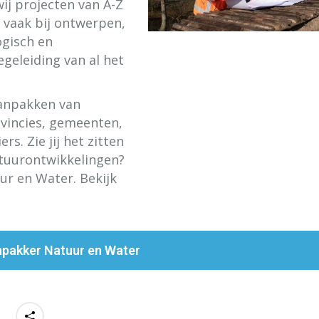
ij projecten van A-Z
 vaak bij ontwerpen,
ogisch en
egeleiding van al het
aanpakken van
ovincies, gemeenten,
s. Zie jij het zitten
atuurontwikkelingen?
ur en Water. Bekijk
npakker Natuur en Water