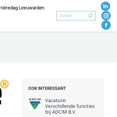
rrièredag Leeuwarden
Link
Zoeken:
pagi
Inst
word
pagi
Face
geop
word
pagi
in
geo
word
een
in
geo
nieu
een
in
vens
nieu
een
vens
nieu
OOK INTERESSANT
vens
Vacature:
Verschillende functies
bij ADCIM B.V.